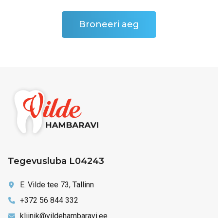
Broneeri aeg
Tegevusluba L04243
E. Vilde tee 73, Tallinn
+372 56 844 332
kliinik@vildehambaravi.ee