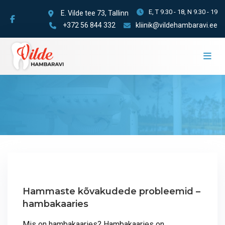
E, T 9.30 - 18, N 9.30 - 19
E. Vilde tee 73, Tallinn
+372 56 844 332
kliinik@vildehambaravi.ee
Hammaste kõvakudede probleemid –
hambakaaries
Mis on hambakaaries? Hambakaaries on