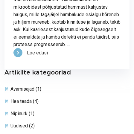
mikroobidest põhjustatud hammast kahjustav
haigus, mille tagajärjel hambakude esialgu hõreneb
ja hiljem mureneb, kaotab kinnituse ja laguneb, tekib
auk. Kui kaariesest kahjustunud kude õigeaegselt
ei eemaldata ja hamba defekti ei panda täidist, siis
protsess progresseerub. …
Loe edasi
Artiklite kategooriad
Avamisajad
(1)
Hea teada
(4)
Nipinurk
(1)
Uudised
(2)