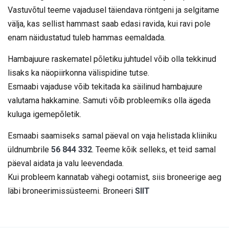
Vastuvõtul teeme vajadusel täiendava röntgeni ja selgitame
välja, kas sellist hammast saab edasi ravida, kui ravi pole
enam näidustatud tuleb hammas eemaldada.
Hambajuure raskematel põletiku juhtudel võib olla tekkinud
lisaks ka näopiirkonna välispidine tutse.
Esmaabi vajaduse võib tekitada ka säilinud hambajuure
valutama hakkamine. Samuti võib probleemiks olla ägeda
kuluga igemepõletik.
Esmaabi saamiseks samal päeval on vaja helistada kliiniku
üldnumbrile
56 844 332
. Teeme kõik selleks, et teid samal
päeval aidata ja valu leevendada.
Kui probleem kannatab vähegi ootamist, siis broneerige aeg
läbi broneerimissüsteemi. Broneeri
SIIT