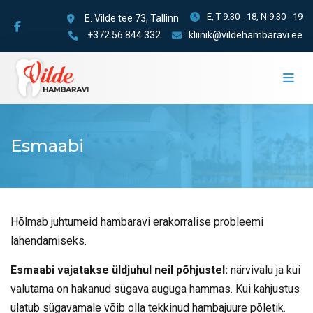
E, T 9.30 - 18, N 9.30 - 19
E. Vilde tee 73, Tallinn
+372 56 844 332
kliinik@vildehambaravi.ee
Esmaabi
Hõlmab juhtumeid hambaravi erakorralise probleemi
lahendamiseks.
Esmaabi vajatakse üldjuhul neil põhjustel:
närvivalu ja kui
valutama on hakanud sügava auguga hammas. Kui kahjustus
ulatub sügavamale võib olla tekkinud hambajuure põletik.