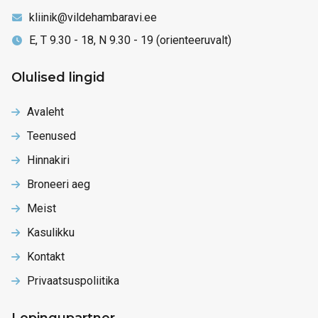
kliinik@vildehambaravi.ee
E, T 9.30 - 18, N 9.30 - 19 (orienteeruvalt)
Olulised lingid
Avaleht
Teenused
Hinnakiri
Broneeri aeg
Meist
Kasulikku
Kontakt
Privaatsuspoliitika