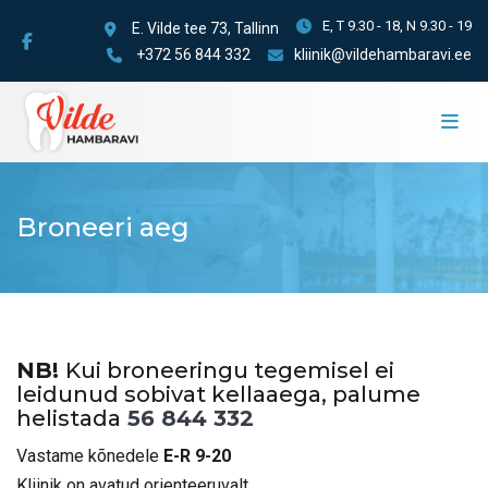
E, T 9.30 - 18, N 9.30 - 19
E. Vilde tee 73, Tallinn
+372 56 844 332
kliinik@vildehambaravi.ee
Broneeri aeg
NB!
Kui broneeringu tegemisel ei
leidunud sobivat kellaaega, palume
helistada
56 844 332
Vastame kõnedele
E-R 9-20
Kliinik on avatud orienteeruvalt