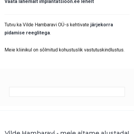
Vaata lähemalt implantatsioon.ee lehelt
Tutvu ka Vilde Hambaravi OÜ-s kehtivate
järjekorra
pidamise reeglitega
.
Meie kliinikul on sõlmitud kohustuslik vastutuskindlustus.
Vilde Hambaravi - meie aitame alustada!