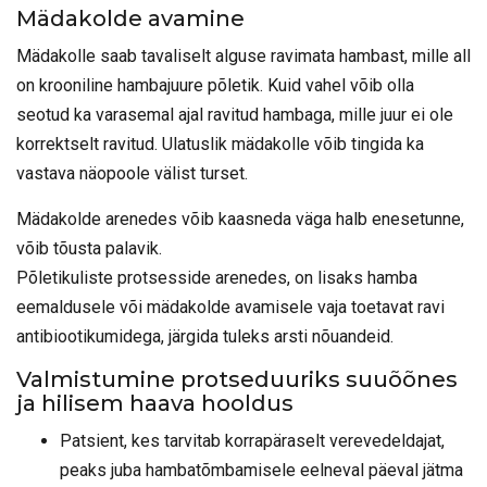
Mädakolde avamine
Mädakolle saab tavaliselt alguse ravimata hambast, mille all
on krooniline hambajuure põletik. Kuid vahel võib olla
seotud ka varasemal ajal ravitud hambaga, mille juur ei ole
korrektselt ravitud. Ulatuslik mädakolle võib tingida ka
vastava näopoole välist turset.
Mädakolde arenedes võib kaasneda väga halb enesetunne,
võib tõusta palavik.
Põletikuliste protsesside arenedes, on lisaks hamba
eemaldusele või mädakolde avamisele vaja toetavat ravi
antibiootikumidega, järgida tuleks arsti nõuandeid.
Valmistumine protseduuriks suuõõnes
ja hilisem haava hooldus
Patsient, kes tarvitab korrapäraselt verevedeldajat,
peaks juba hambatõmbamisele eelneval päeval jätma