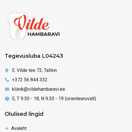
Tegevusluba L04243
E. Vilde tee 73, Tallinn
+372 56 844 332
kliinik@vildehambaravi.ee
E, T 9.30 - 18, N 9.30 - 19 (orienteeruvalt)
Olulised lingid
Avaleht