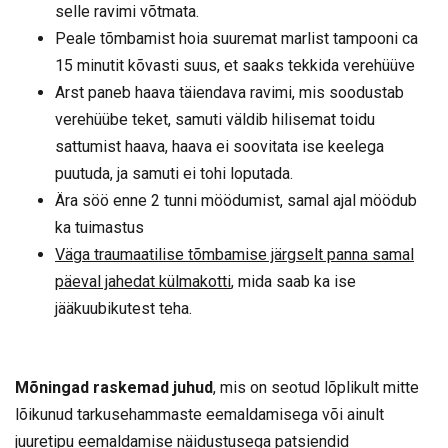
selle ravimi võtmata.
Peale tõmbamist hoia suuremat marlist tampooni ca
15 minutit kõvasti suus, et saaks tekkida verehüüve
Arst paneb haava täiendava ravimi, mis soodustab
verehüübe teket, samuti väldib hilisemat toidu
sattumist haava, haava ei soovitata ise keelega
puutuda, ja samuti ei tohi loputada.
Ära söö enne 2 tunni möödumist, samal ajal möödub
ka tuimastus
Väga traumaatilise tõmbamise järgselt panna samal
päeval jahedat külmakotti
, mida saab ka ise
jääkuubikutest teha.
Mõningad raskemad juhud
, mis on seotud lõplikult mitte
lõikunud tarkusehammaste eemaldamisega või ainult
juuretipu eemaldamise näidustusega patsiendid