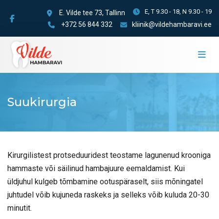
E, T 9.30 - 18, N 9.30 - 19
E. Vilde tee 73, Tallinn
+372 56 844 332
kliinik@vildehambaravi.ee
Suukirurgia
Kirurgilistest protseduuridest teostame lagunenud krooniga
hammaste või säilinud hambajuure eemaldamist. Kui
üldjuhul kulgeb tõmbamine ootuspäraselt, siis mõningatel
juhtudel võib kujuneda raskeks ja selleks võib kuluda 20-30
minutit.