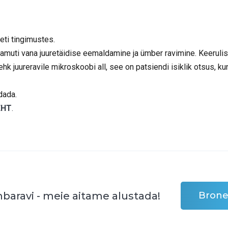
ti tingimustes.
, samuti vana juuretäidise eemaldamine ja ümber ravimine. Keeruli
k juureravile mikroskoobi all, see on patsiendi isiklik otsus, ku
dada.
EHT
.
baravi - meie aitame alustada!
Brone