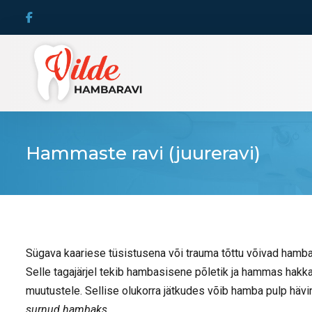
Hammaste ravi (juureravi)
Sügava kaariese tüsistusena või trauma tõttu võivad hamb
Selle tagajärjel tekib hambasisene põletik ja hammas hakk
muutustele. Sellise olukorra jätkudes võib hamba pulp hävi
surnud hambaks
.