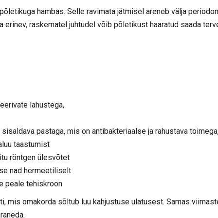
põletikuga hambas. Selle ravimata jätmisel areneb välja periodont
a erinev, raskematel juhtudel võib põletikust haaratud saada terv
seerivate lahustega,
 sisaldava pastaga, mis on antibakteriaalse ja rahustava toimega
aluu taastumist
tu röntgen ülesvõtet
se nad hermeetiliselt
e peale tehiskroon
iiti, mis omakorda sõltub luu kahjustuse ulatusest. Samas viimast
araneda.