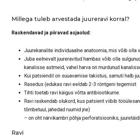
Millega tuleb arvestada juureravi korral?
Raskendavad ja piiravad asjaolud:
Juurekanalite individuaalne anatoomia, mis võib olla v
Juba eelnevalt juureravitud hambas võib olla sulgunud
kanalisse astmeid, vahel harva on murdunud kanalisse
Kui patsiendil on suuavamise takistus, samuti halb j
Rasedus (edukas ravi eeldab 2-3 röntgeni tegemist
Tihti toetab ravi käigus võtta antibiootikume.
Ravi raskendab olukord, kus patsient viibib tööüles
tõmbetuul, jahedad ruumid jne)
– on oht närvikambri põhja perforatsiooniks, juuretäidi
Ravi