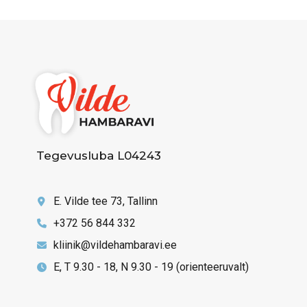
Tegevusluba L04243
E. Vilde tee 73, Tallinn
+372 56 844 332
kliinik@vildehambaravi.ee
E, T 9.30 - 18, N 9.30 - 19 (orienteeruvalt)