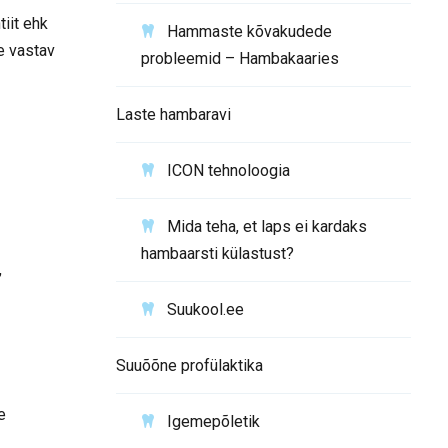
iit ehk
Hammaste kõvakudede
e vastav
probleemid – Hambakaaries
Laste hambaravi
ICON tehnoloogia
Mida teha, et laps ei kardaks
hambaarsti külastust?
,
Suukool.ee
Suuõõne profülaktika
e
Igemepõletik