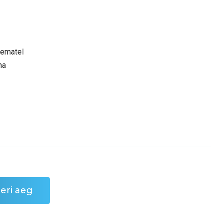
sematel
na
eri aeg