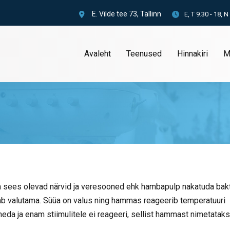
E. Vilde tee 73, Tallinn
E, T 9.30 - 18, N
Avaleht
Teenused
Hinnakiri
M
a sees olevad närvid ja veresooned ehk hambapulp nakatuda bakt
ab valutama. Süüa on valus ning hammas reageerib temperatuuri
neda ja enam stiimulitele ei reageeri, sellist hammast nimetatak