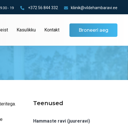
+372 56 844 332
kliinik@vildehambaravi.ee
 9.30 - 19
eist
Kasulikku
Kontakt
Broneeri aeg
Teenused
eritega.
se
Hammaste ravi (juureravi)