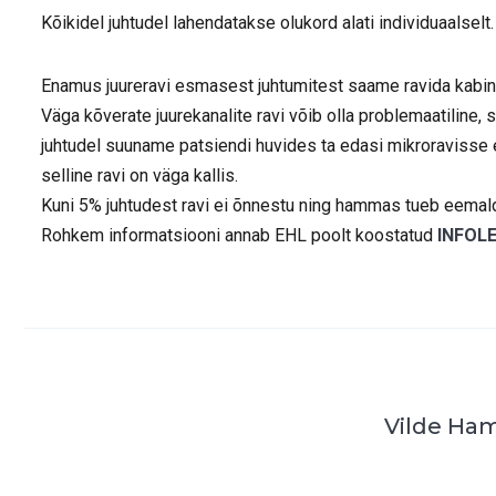
Kõikidel juhtudel lahendatakse olukord alati individuaalselt.
Enamus juureravi esmasest juhtumitest saame ravida kabine
Väga kõverate juurekanalite ravi võib olla problemaatiline
juhtudel suuname patsiendi huvides ta edasi mikroravisse eh
selline ravi on väga kallis.
Kuni 5% juhtudest ravi ei õnnestu ning hammas tueb eemal
Rohkem informatsiooni annab EHL poolt koostatud
INFOL
Vilde Ham