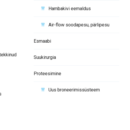
Hambakivi eemaldus
Air-flow soodapesu, pärlipesu
Esmaabi
 tekkinud
Suukirurgia
.
Proteesimine
Uus broneerimissüsteem
s