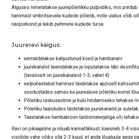
Alguses nimetatakse juurepõletikku pulpiidiks, mis piirdub 
hammast ümbritsevate kudede põletik, mille ulatus võib oll
näopiirkond ja tekib pehmete kudede turse.
Juureravi käigus:
eemaldatakse kahjustunud koed ja hambanärv
juurekanalid laiendatakse ja loputatakse läbi desinfit
(tavaliselt on juurekanaleid 1-3, vahel 4)
eelpuhastatud hammas täidetakse ajutiselt kaltsiumit
soodustades samas ka juurealuse põletiku korral lõu
Põletiku raskusastme ja kulu hindamiseks tehakse mi
Põletiku taandudes täidetakse juurekanalid ja suletak
Taastatakse hambakroon täidismaterjaliga või tehaks
Ravi on pikaajaline ja nõuab kannatlikkust, kaasneb 3-4 vis
visiitide vahe võiks olla 2-3 kuud, et anda lõualuule aega p