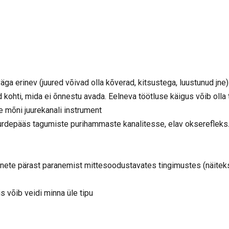
äga erinev (juured võivad olla kõverad, kitsustega, luustunud jne)
 kohti, mida ei õnnestu avada. Eelneva töötluse käigus võib olla
 mõni juurekanali instrument
uurdepääs tagumiste purihammaste kanalitesse, elav okserefleks
annete pärast paranemist mittesoodustavates tingimustes (näitek
s võib veidi minna üle tipu