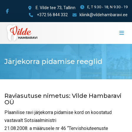
E, T 9.30 - 18, N 9.30 - 19
E. Vilde tee 73, Tallinn
+372 56 844 332
kliinik@vildehambaravi.ee
Järjekorra pidamise reeglid
Raviasutuse nimetus: Vilde Hambaravi
OÜ
Plaanilise ravi järjekorra pidamise kord on koostatud
vastavalt Sotsiaalministri
21.08.2008. a määrusele nr 46 “Tervishoiuteenuste