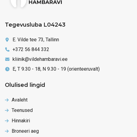
Tegevusluba L04243
E. Vilde tee 73, Tallinn
+372 56 844 332
kliinik@vildehambaravi.ee
E, T 9.30 - 18, N 9.30 - 19 (orienteeruvalt)
Olulised lingid
Avaleht
Teenused
Hinnakiri
Broneeri aeg