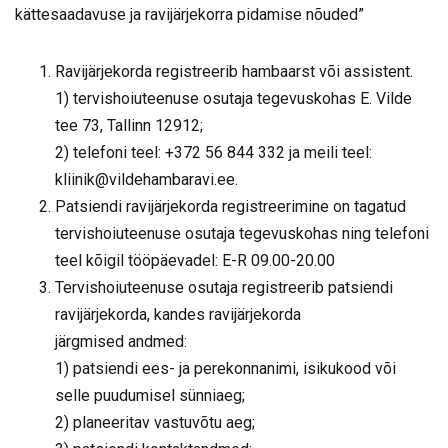
kättesaadavuse ja ravijärjekorra pidamise nõuded”
Ravijärjekorda registreerib hambaarst või assistent.
1) tervishoiuteenuse osutaja tegevuskohas E. Vilde
tee 73, Tallinn 12912;
2) telefoni teel: +372 56 844 332 ja meili teel:
kliinik@vildehambaravi.ee.
Patsiendi ravijärjekorda registreerimine on tagatud
tervishoiuteenuse osutaja tegevuskohas ning telefoni
teel kõigil tööpäevadel: E-R 09.00-20.00
Tervishoiuteenuse osutaja registreerib patsiendi
ravijärjekorda, kandes ravijärjekorda
järgmised andmed:
1) patsiendi ees- ja perekonnanimi, isikukood või
selle puudumisel sünniaeg;
2) planeeritav vastuvõtu aeg;