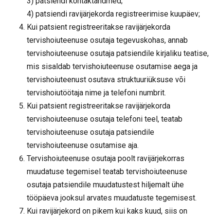
3) patsiendi kontaktandmed;
4) patsiendi ravijärjekorda registreerimise kuupäev;
Kui patsient registreeritakse ravijärjekorda
tervishoiuteenuse osutaja tegevuskohas, annab
tervishoiuteenuse osutaja patsiendile kirjaliku teatise,
mis sisaldab tervishoiuteenuse osutamise aega ja
tervishoiuteenust osutava struktuuriüksuse või
tervishoiutöötaja nime ja telefoni numbrit.
Kui patsient registreeritakse ravijärjekorda
tervishoiuteenuse osutaja telefoni teel, teatab
tervishoiuteenuse osutaja patsiendile
tervishoiuteenuse osutamise aja.
Tervishoiuteenuse osutaja poolt ravijärjekorras
muudatuse tegemisel teatab tervishoiuteenuse
osutaja patsiendile muudatustest hiljemalt ühe
tööpäeva jooksul arvates muudatuste tegemisest.
Kui ravijärjekord on pikem kui kaks kuud, siis on