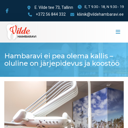
E, T 9.30 - 18, N 9.30 - 19
E. Vilde tee 73, Tallinn
+372 56 844 332
kliinik@vildehambaravi.ee
Hambaravi ei pea olema kallis –
oluline on järjepidevus ja koostöö