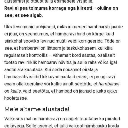
alustamist ja otsust tulla esimesele visiidile.
Ravi ei pea toimuma korraga ega kiiresti – oluline on
see, et see algab.
Üks levinumaid põhjuseid, miks inimesed hambaarsti juurde
ei jõua, on veendumus, et hambaravi hind on kõrge, kuid
siinkohal sooviks levinud müüti veidi korrigeerida. Tõde on
see, et hambaravi on lihtsam ja taskukohasem, kui käia
regulaarselt kontrollis – vähemalt kord aastas, osaliselt
toetab ravi riiklik hambaravihüvitis ja selle raha võiks igal
aastal ära kasutada. Kui seda nõuannet eirata ja
hambaarstivisiidid lükkuvad aastaid edasi, ei pruugi ravi
enam olla keeruline või kallis ainult seetõttu, et
hambaravi
on kallis
, vaid seetõttu, et hambad on jäänud pikaks ajaks
hooletusse.
Meie aitame alustada!
Väikeses mahus hambaravi on sageli teostatav ka piiratud
eelarvega. Selle asemel, et tulla väikest hambaauku korda