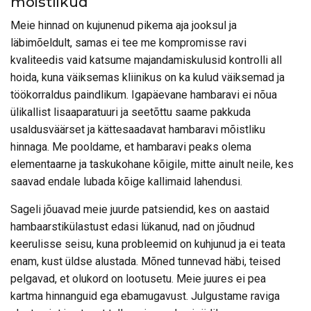
mõistlikud
Meie hinnad on kujunenud pikema aja jooksul ja
läbimõeldult, samas ei tee me kompromisse ravi
kvaliteedis vaid katsume majandamiskulusid kontrolli all
hoida, kuna väiksemas kliinikus on ka kulud väiksemad ja
töökorraldus paindlikum. Igapäevane hambaravi ei nõua
ülikallist lisaaparatuuri ja seetõttu saame pakkuda
usaldusväärset ja kättesaadavat hambaravi mõistliku
hinnaga. Me pooldame, et hambaravi peaks olema
elementaarne ja taskukohane kõigile, mitte ainult neile, kes
saavad endale lubada kõige kallimaid lahendusi.
Sageli jõuavad meie juurde patsiendid, kes on aastaid
hambaarstikülastust edasi lükanud, nad on jõudnud
keerulisse seisu, kuna probleemid on kuhjunud ja ei teata
enam, kust üldse alustada. Mõned tunnevad häbi, teised
pelgavad, et olukord on lootusetu. Meie juures ei pea
kartma hinnanguid ega ebamugavust. Julgustame raviga