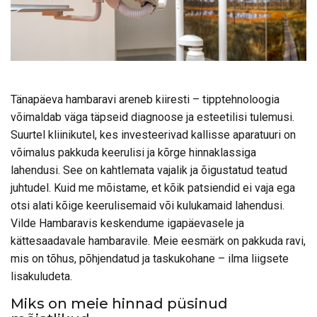
Tänapäeva hambaravi areneb kiiresti – tipptehnoloogia
võimaldab väga täpseid diagnoose ja esteetilisi tulemusi.
Suurtel kliinikutel, kes investeerivad kallisse aparatuuri on
võimalus pakkuda keerulisi ja kõrge hinnaklassiga
lahendusi. See on kahtlemata vajalik ja õigustatud teatud
juhtudel. Kuid me mõistame, et kõik patsiendid ei vaja ega
otsi alati kõige keerulisemaid või kulukamaid lahendusi.
Vilde Hambaravis keskendume igapäevasele ja
kättesaadavale hambaravile. Meie eesmärk on pakkuda ravi,
mis on tõhus, põhjendatud ja taskukohane – ilma liigsete
lisakuludeta.
Miks on meie hinnad püsinud