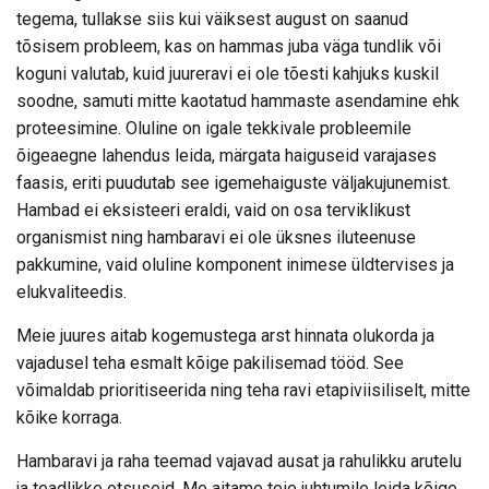
tegema, tullakse siis kui väiksest august on saanud
tõsisem probleem, kas on hammas juba väga tundlik või
koguni valutab, kuid juureravi ei ole tõesti kahjuks kuskil
soodne, samuti mitte kaotatud hammaste asendamine ehk
proteesimine. Oluline on igale tekkivale probleemile
õigeaegne lahendus leida, märgata haiguseid varajases
faasis, eriti puudutab see igemehaiguste väljakujunemist.
Hambad ei eksisteeri eraldi, vaid on osa terviklikust
organismist ning hambaravi ei ole üksnes iluteenuse
pakkumine, vaid oluline komponent inimese üldtervises ja
elukvaliteedis.
Meie juures aitab kogemustega arst hinnata olukorda ja
vajadusel teha esmalt kõige pakilisemad tööd. See
võimaldab prioritiseerida ning teha ravi etapiviisiliselt, mitte
kõike korraga.
Hambaravi ja raha teemad vajavad ausat ja rahulikku arutelu
ja teadlikke otsuseid. Me aitame teie juhtumile leida kõige