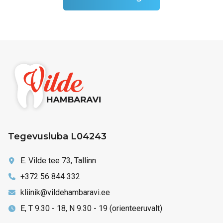
Tegevusluba L04243
E. Vilde tee 73, Tallinn
+372 56 844 332
kliinik@vildehambaravi.ee
E, T 9.30 - 18, N 9.30 - 19 (orienteeruvalt)